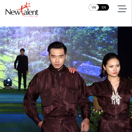
VN
EN