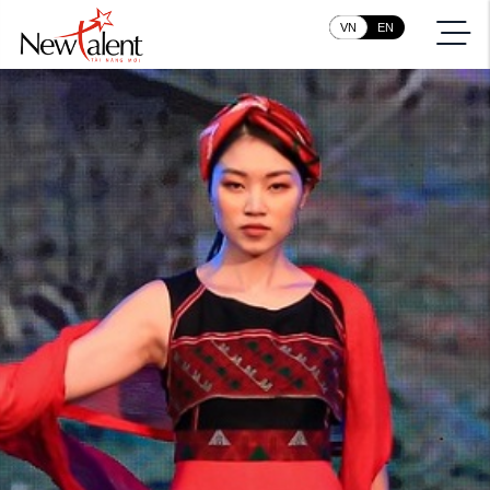
VN
EN